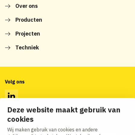
Over ons
Producten
Projecten
Techniek
Volg ons
LinkedIn
Deze website maakt gebruik van
cookies
Op de hoogte blijven van het laatste nieuws?
Ontvang onze nieuws alerts in je mailbox!
Wij maken gebruik van cookies en andere
E-mailadres