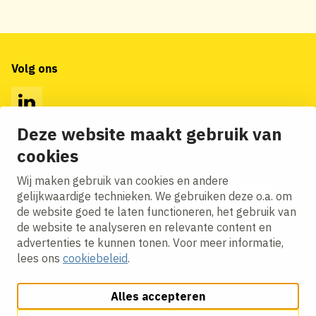
Volg ons
LinkedIn
Deze website maakt gebruik van
cookies
Op de hoogte blijven van het laatste nieuws?
Ontvang onze nieuws alerts in je mailbox!
Wij maken gebruik van cookies en andere
E-mailadres
gelijkwaardige technieken. We gebruiken deze o.a. om
de website goed te laten functioneren, het gebruik van
Ik ga akkoord met het
privacy statement.
de website te analyseren en relevante content en
advertenties te kunnen tonen. Voor meer informatie,
lees ons
cookiebeleid
.
Alles accepteren