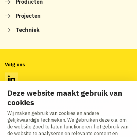
Producten
Projecten
Techniek
Volg ons
LinkedIn
Deze website maakt gebruik van
cookies
Op de hoogte blijven van het laatste nieuws?
Ontvang onze nieuws alerts in je mailbox!
Wij maken gebruik van cookies en andere
E-mailadres
gelijkwaardige technieken. We gebruiken deze o.a. om
de website goed te laten functioneren, het gebruik van
Ik ga akkoord met het
privacy statement.
de website te analyseren en relevante content en