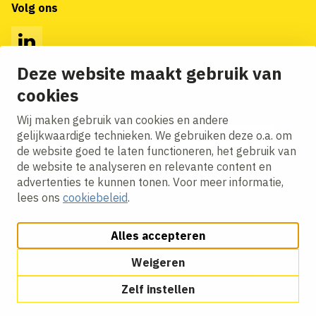
Volg ons
LinkedIn
Deze website maakt gebruik van
cookies
Op de hoogte blijven van het laatste nieuws?
Ontvang onze nieuws alerts in je mailbox!
Wij maken gebruik van cookies en andere
E-mailadres
gelijkwaardige technieken. We gebruiken deze o.a. om
de website goed te laten functioneren, het gebruik van
Ik ga akkoord met het
privacy statement.
de website te analyseren en relevante content en
advertenties te kunnen tonen. Voor meer informatie,
lees ons
cookiebeleid
.
Alles accepteren
Weigeren
Cookies aanpassen
Cookie beleid
Privacy policy
Zelf instellen
Responsible disclosure