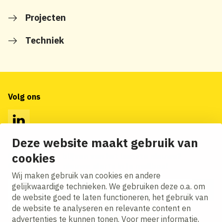
Projecten
Techniek
Volg ons
LinkedIn
Deze website maakt gebruik van
cookies
Op de hoogte blijven van het laatste nieuws?
Ontvang onze nieuws alerts in je mailbox!
Wij maken gebruik van cookies en andere
E-mailadres
gelijkwaardige technieken. We gebruiken deze o.a. om
de website goed te laten functioneren, het gebruik van
Ik ga akkoord met het
privacy statement.
de website te analyseren en relevante content en
advertenties te kunnen tonen. Voor meer informatie,