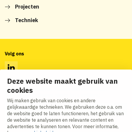
Projecten
Techniek
Volg ons
LinkedIn
Deze website maakt gebruik van
cookies
Op de hoogte blijven van het laatste nieuws?
Ontvang onze nieuws alerts in je mailbox!
Wij maken gebruik van cookies en andere
E-mailadres
gelijkwaardige technieken. We gebruiken deze o.a. om
de website goed te laten functioneren, het gebruik van
Ik ga akkoord met het
privacy statement.
de website te analyseren en relevante content en
advertenties te kunnen tonen. Voor meer informatie,